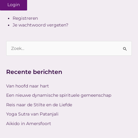
Login
Registreren
Je wachtwoord vergeten?
Z
o
e
Recente berichten
k
n
Van hoofd naar hart
a
Een nieuwe dynamische spirituele gemeenschap
a
Reis naar de Stilte en de Liefde
r
Yoga Sutra van Patanjali
:
Aikido in Amersfoort