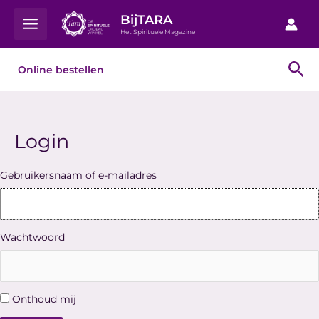
Ga
Main
BijTARA
naar
Het Spirituele Magazine
Menu
de
inhoud
Zo
Online bestellen
Login
Gebruikersnaam of e-mailadres
Wachtwoord
Onthoud mij