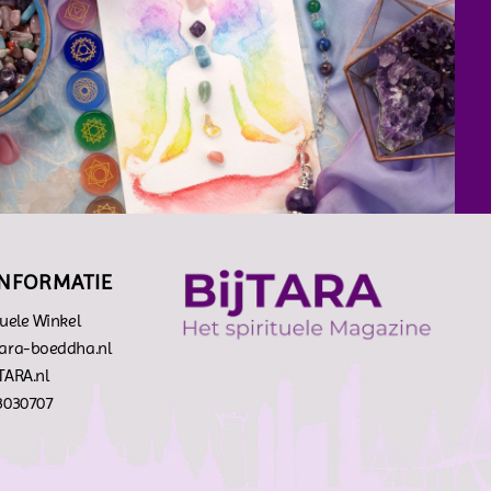
INFORMATIE
tuele Winkel
tara-boeddha.nl
TARA.nl
-3030707