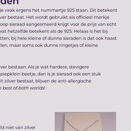
aden
 je vaak ergens het nummertje 925 staan. Dit betekent
er bestaat. Het wordt gebruikt als officieel merkje
koop sieraad aangesmeerd krijgt voor de prijs van echt
 hetzelfde betekent als de 925. Helaas is het bij
ten; bij hele kleine of dunne sieraden is dat ook haast
llen, maar soms ook dunne ringetjes of kleine
lver bestaan: Als je wat hardere, stevigere
iepklein beetje, dan is je sieraad ook een stuk
 zilver bestaat, blijven de anti-allergische
e best of both worlds
!
ld niet van zilver