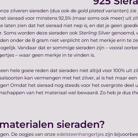
925 Sier
nze zilveren sieraden (dus ook de
gold plated
varianten) zie
het sieraad voor minstens 92,5% (maar soms ook meer) uit zilv
e laten zien dat het sieraad niet nep is, en dat je geen goed
er. Soms worden deze sieraden ook
Sterling Silver
genoemd, wat
aden onder de 8 gram niet verplicht om het merkje erin te zet
gelijk. Vandaar dat er sommige sieraden zijn – vooral oorbe
ertjes – waar geen merkje in te vinden is.
s een hele goeie reden dat sieraden niet altijd voor 100% uit zi
alsoorten kan vermengen met het zilver, al is het maar een p
iger! Omdat het sieraad nog steeds voor het overgrote deel uit
nschappen van het materiaal wel bewaard. Zo heb je dus
th
materialen sieraden?
ingen. De oogjes van onze
edelsteenhangertjes
zijn bijvoorbee