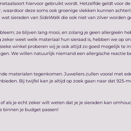
etaalsoort hiervoor gebruikt wordt. Hetzelfde geldt voor de 
ver, waardoor deze soms ook groenige vlekken kunnen achterla
 wat sieraden van
SideWalk
die ook niet van zilver worden 
leem; ze blijven lang mooi, en zolang je geen allergieën he
aag zeker weet welk materiaal hun sieraad is, hebben we op o
ieke winkel proberen wij je ook altijd zo goed mogelijk te i
 vragen. We willen natuurlijk niemand een allergische reactie 
illende materialen tegenkomen. Juweliers zullen vooral met ed
bieden. Bij twijfel kan je altijd op zoek gaan naar dat 925
 of als je echt zeker wilt weten dat je je sieraden kan omhoud
die binnen je budget passen!