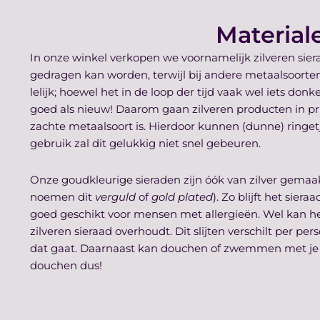
Material
In onze winkel verkopen we voornamelijk zilveren siera
gedragen kan worden, terwijl bij andere metaalsoorten 
lelijk; hoewel het in de loop der tijd vaak wel iets don
goed als nieuw! Daarom gaan zilveren producten in prin
zachte metaalsoort is. Hierdoor kunnen (dunne) ringet
gebruik zal dit gelukkig niet snel gebeuren.
Onze goudkleurige sieraden zijn óók van zilver gema
noemen dit
verguld
of
gold plated
). Zo blijft het sier
goed geschikt voor mensen met allergieën. Wel kan het 
zilveren sieraad overhoudt. Dit slijten verschilt per p
dat gaat. Daarnaast kan douchen of zwemmen met je s
douchen dus!