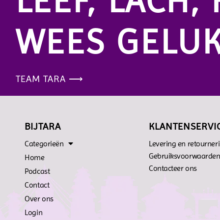
LEEF, LACH, 
WEES GELUK
TEAM TARA ⟶
BIJTARA
KLANTENSERVI
Categorieën
Levering en retourner
Gebruiksvoorwaarde
Home
Contacteer ons
Podcast
Contact
Over ons
Login