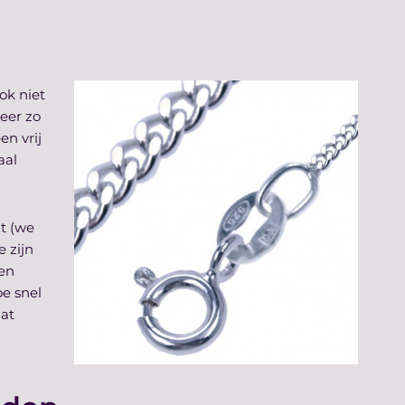
ok niet
weer zo
en vrij
aal
t (we
e zijn
een
oe snel
aat