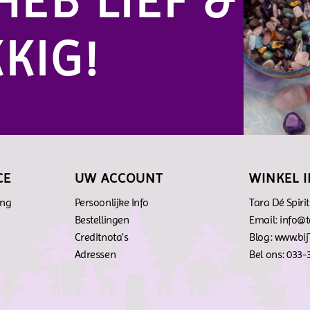
HEB LIEF &
KIG!
CE
UW ACCOUNT
WINKEL 
ing
Persoonlijke Info
Tara Dé Spiri
n
Bestellingen
Email: info@
Creditnota’s
Blog: www.bij
Adressen
Bel ons: 033