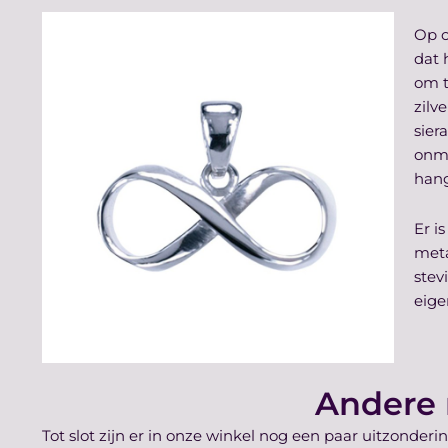
Op o
dat 
om t
zilv
sier
onmo
hang
Er i
meta
stev
eige
Andere 
Tot slot zijn er in onze winkel nog een paar uitzonder