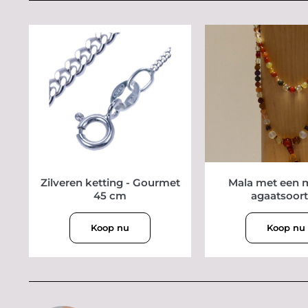
Zilveren ketting - Gourmet
Mala met een 
45 cm
agaatsoor
Koop nu
Koop nu