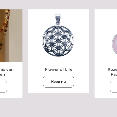
mix van
Flower of Life
Roz
ten
Fa
Koop nu