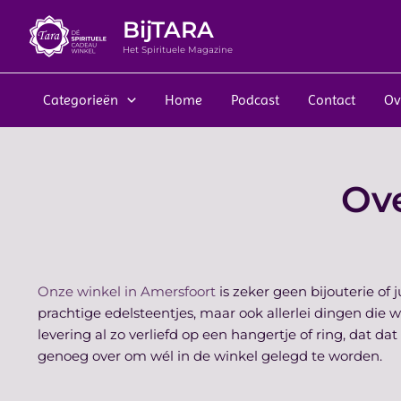
Ga
BijTARA
naar
de
Het Spirituele Magazine
inhoud
Categorieën
Home
Podcast
Contact
Ov
Ove
Onze winkel in Amersfoort
is zeker geen bijouterie of
prachtige edelsteentjes, maar ook allerlei dingen di
levering al zo verliefd op een hangertje of ring, dat da
genoeg over om wél in de winkel gelegd te worden.