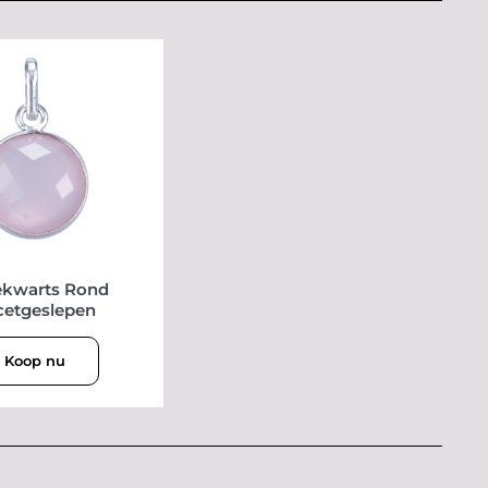
ekwarts Rond
cetgeslepen
Koop nu