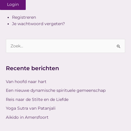
Login
Registreren
Je wachtwoord vergeten?
Z
o
e
Recente berichten
k
n
Van hoofd naar hart
a
Een nieuwe dynamische spirituele gemeenschap
a
Reis naar de Stilte en de Liefde
r
Yoga Sutra van Patanjali
:
Aikido in Amersfoort