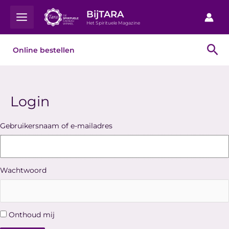
Ga
Main
BijTARA
naar
Het Spirituele Magazine
Menu
de
inhoud
Zo
Online bestellen
Login
Gebruikersnaam of e-mailadres
Wachtwoord
Onthoud mij