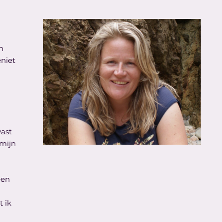
n
niet
vast
 mijn
een
 ik