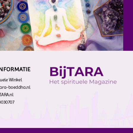
INFORMATIE
tuele Winkel
tara-boeddha.nl
TARA.nl
-3030707