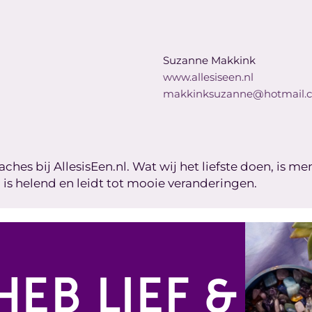
Suzanne Makkink
www.allesiseen.nl
makkinksuzanne@hotmail.
ches bij AllesisEen.nl. Wat wij het liefste doen, is m
, is helend en leidt tot mooie veranderingen.
HEB LIEF &