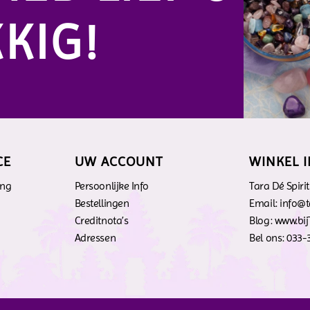
KIG!
CE
UW ACCOUNT
WINKEL 
ing
Persoonlijke Info
Tara Dé Spiri
n
Bestellingen
Email: info@
Creditnota’s
Blog: www.bij
Adressen
Bel ons: 033