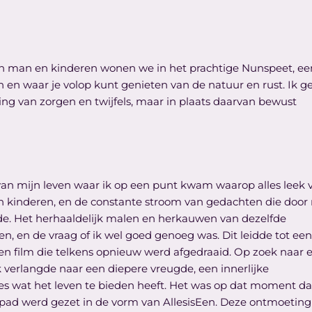
jn man en kinderen wonen we in het prachtige Nunspeet, ee
 waar je volop kunt genieten van de natuur en rust. Ik ge
ing van zorgen en twijfels, maar in plaats daarvan bewust
e van mijn leven waar ik op een punt kwam waarop alles leek 
jn kinderen, en de constante stroom van gedachten die door
lde. Het herhaaldelijk malen en herkauwen van dezelfde
, en de vraag of ik wel goed genoeg was. Dit leidde tot een
s een film die telkens opnieuw werd afgedraaid. Op zoek naar 
Ik verlangde naar een diepere vreugde, een innerlijke
s wat het leven te bieden heeft. Het was op dat moment dat
 pad werd gezet in de vorm van AllesisEen. Deze ontmoeting