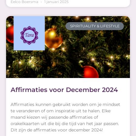
Eelco Boersma
1 januari 2025
SPIRITUALITY & LIFESTYLE
Affirmaties voor December 2024
Affirmaties kunnen gebruikt worden om je mindset
te veranderen of om inspiratie uit te halen. Elke
maand kiezen wij passende affirmaties of
orakelkaarten uit die bij die tijd van het jaar passen.
Dit zijn de affirmaties voor december 2024!