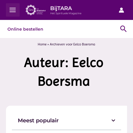
Ga
Main
BijTARA
naar
Het Spirituele Magazine
Menu
de
inhoud
Zo
Online bestellen
Home
»
Archieven voor Eelco Boersma
Auteur:
Eelco
Boersma
Meest populair