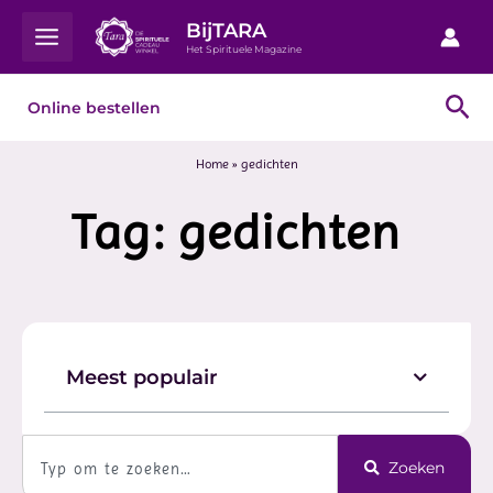
Ga
Main
BijTARA
naar
Het Spirituele Magazine
Menu
de
inhoud
Zo
Online bestellen
Home
»
gedichten
Tag: gedichten
Meest populair
Zoeken
Zoeken