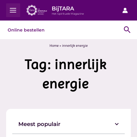
Ga
Main
BijTARA
naar
Het Spirituele Magazine
Menu
de
inhoud
Zo
Online bestellen
Home
»
innerlijk energie
Tag: innerlijk
energie
Meest populair