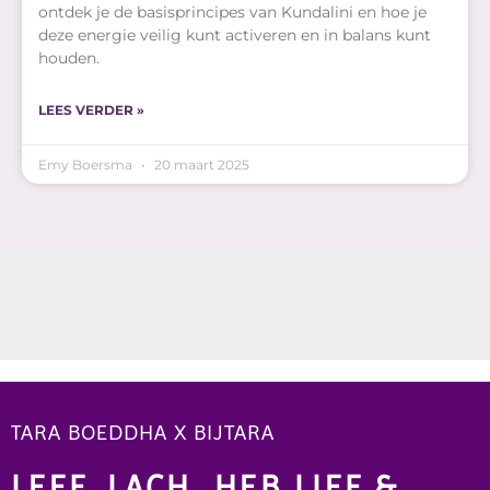
ontdek je de basisprincipes van Kundalini en hoe je
deze energie veilig kunt activeren en in balans kunt
houden.
LEES VERDER »
Emy Boersma
20 maart 2025
TARA BOEDDHA X BIJTARA
LEEF, LACH, HEB LIEF &