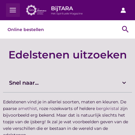
Ga
Main
BijTARA
naar
Het Spirituele Magazine
Menu
de
inhoud
Zo
Online bestellen
Edelstenen uitzoeken
Snel naar...
Edelstenen vind je in allerlei soorten, maten en kleuren. De
paarse
amethist
, roze rozekwarts of heldere
bergkristal
zijn
bijvoorbeeld erg bekend. Maar dat is natuurlijk slechts het
topje van de ijsberg! Ik zal je wat voorbeelden geven van de
vele verschillen die er bestaan in de wereld van de