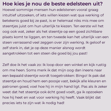
Hoe kies je nou de beste edelsteen uit?
Hoewel sommige mensen hun edelstenen vooral graag
intuïtief uitzoeken, of iets willen kiezen wat qua werking of
betekenis goed bij ze past, is er helemaal niks mis mee om
steentjes juist om hun uiterlijk te kiezen. Ten eerste wil het
oog ook wat, zeker als het steentje op een goed zichtbare
plaats komt te liggen, en ten tweede kan het uiterlijk van een
steen verrassend veel zeggen over zijn werking. Ik geloof er
zelf sterk in, dat je op deze manier alsnog wordt
aangetrokken tot een steen die goed bij jou past!
Zelf doe ik het vaak zo: Ik loop door een winkel en kijk rustig
om me heen. Soms merk ik dat mijn oog dan ineens naar
een bepaald steentje wordt toegetrokken: Bingo! Ik pak dat
steentje en houd hem een poosje vast, bekijk alle kleuren en
patronen goed, voel hoe hij in mijn hand ligt. Pas als ik zeker
weet dat het steentje ook écht goed voelt, ga ik opzoeken
hoe hij heet en wat voor werking hij heeft. Vaak blijkt dat
precies iets te zijn wat ik nodig had!