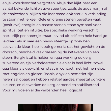
en je woordenschat vergroten. Als je dan kijkt naar een
aantal bekende lichtblauwe steentjes, zoals de aquamarijn of
de chalcedoon, blijken die inderdaad óók sterk in verbinding
te staan met je keel! Gele en oranje stenen bevatten vaak
(positieve) energie, en paarse stenen staan symbool voor
spiritualiteit en intuïtie. De specifieke werking verschilt
natuurlijk per steentje, maar ik vind dit zelf een hele handige
leidraad als ik naar een nieuw steentje op zoek ben.
Los van de kleur, heb ik ook gemerkt dat het gewicht en de
doorschijnendheid vaak passen bij de betekenis van een
steen. Bergkristal is helder, en qua werking ook erg
zuiverend en, tja, verhelderend! Seleniet is heel licht, zowel
qua kleur als gewicht, en staat in contact met het hemelse,
met engelen en gidsen. Jaspis, onyx en hematiet zijn
helemaal opaak en hebben relatief aardse, meestal donkere
kleuren, en die werken ook erg aardend en stabiliserend.
Voor mij voelen al die verbanden heel logisch!