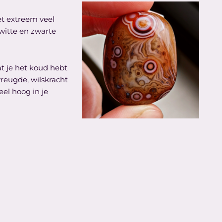
et extreem veel
 witte en zwarte
t je het koud hebt
vreugde, wilskracht
el hoog in je