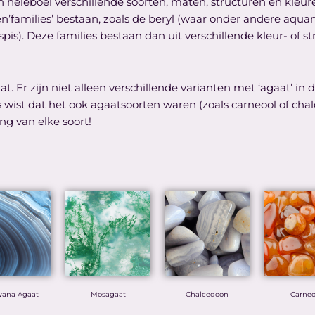
n heleboel verschillende soorten, maten, structuren en kleur
en’families’ bestaan, zoals de beryl (waar onder andere aq
aspis). Deze families bestaan dan uit verschillende kleur- o
t. Er zijn niet alleen verschillende varianten met ‘agaat’ i
ist dat het ook agaatsoorten waren (zoals carneool of chalced
ng van elke soort!
wana Agaat
Mosagaat
Chalcedoon
Carneo