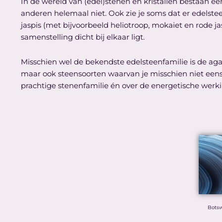
In de wereld van (edel)stenen en kristallen bestaan ee
anderen helemaal niet. Ook zie je soms dat er edelste
jaspis (met bijvoorbeeld heliotroop, mokaiet en rode j
samenstelling dicht bij elkaar ligt.
Misschien wel de bekendste edelsteenfamilie is de agaa
maar ook steensoorten waarvan je misschien niet eens w
prachtige stenenfamilie én over de energetische werki
Bots