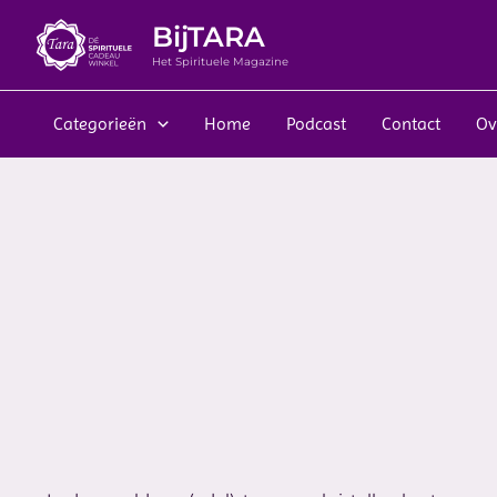
Ga
BijTARA
naar
de
Het Spirituele Magazine
inhoud
Categorieën
Home
Podcast
Contact
Ov