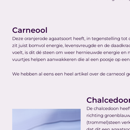
Carneool
Deze oranjerode agaatsoort heeft, in tegenstelling to
zit juist bomvol energie, levensvreugde en de daadkrac
voelt, is dit dé steen om weer hernieuwde energie en m
vuurtjes helpen aanwakkeren die al een poosje op een
We hebben al eens een heel artikel over de carneool ge
Chalcedoon
De chalcedoon heeft
richting groenblauw 
(trommel)steen verk
dat dit een agaatsoo