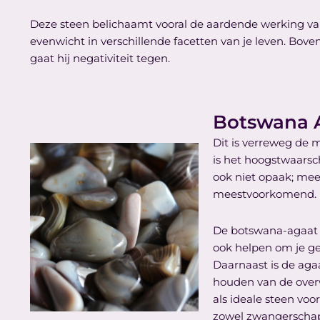
Deze steen belichaamt vooral de aardende werking van
evenwicht in verschillende facetten van je leven. Bov
gaat hij negativiteit tegen.
Botswana 
Dit is verreweg de 
is het hoogstwaarsch
ook niet opaak; mees
meestvoorkomend.
De botswana-agaat b
ook helpen om je ged
Daarnaast is de aga
houden van de over
als ideale steen vo
zowel zwangerschap