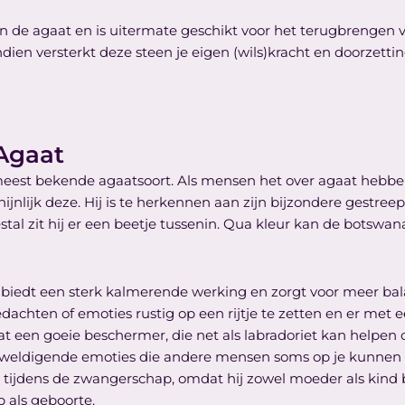
 de agaat en is uitermate geschikt voor het terugbrengen 
endien versterkt deze steen je eigen (wils)kracht en doorzet
Agaat
meest bekende agaatsoort. Als mensen het over agaat hebben 
ijnlijk deze. Hij is te herkennen aan zijn bijzondere gestree
tal zit hij er een beetje tussenin. Qua kleur kan de botswana
iedt een sterk kalmerende werking en zorgt voor meer balan
achten of emoties rustig op een rijtje te zetten en er met ee
at een goeie beschermer, die net als labradoriet kan helpen
weldigende emoties die andere mensen soms op je kunnen 
or tijdens de zwangerschap, omdat hij zowel moeder als kind
 als geboorte.