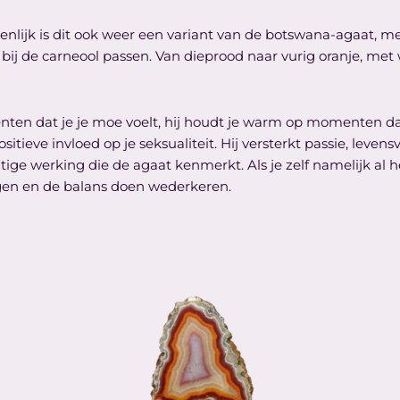
igenlijk is dit ook weer een variant van de botswana-agaat, m
r bij de carneool passen. Van dieprood naar vurig oranje, met
enten dat je je moe voelt, hij houdt je warm op momenten da
tieve invloed op je seksualiteit. Hij versterkt passie, levens
ge werking die de agaat kenmerkt. Als je zelf namelijk al he
engen en de balans doen wederkeren.