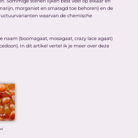
en. Sommige stenen lijken best veel op elkaar en
uamarijn, morganiet en smaragd toe behoren) en de
f structuurvarianten waarvan de chemische
n de naam (boomagaat, mosagaat, crazy lace agaat)
oon). In dit artikel vertel ik je meer over deze
ol