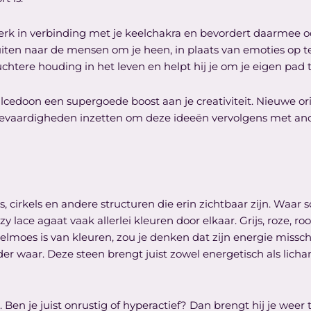
erk in verbinding met je keelchakra en bevordert daarmee o
uiten naar de mensen om je heen, in plaats van emoties op 
uchtere houding in het leven en helpt hij je om je eigen pad 
lcedoon een supergoede boost aan je creativiteit. Nieuwe ori
vaardigheden inzetten om deze ideeën vervolgens met andere
, cirkels en andere structuren die erin zichtbaar zijn. Waa
y lace agaat vaak allerlei kleuren door elkaar. Grijs, roze, ro
lmoes is van kleuren, zou je denken dat zijn energie missc
er waar. Deze steen brengt juist zowel energetisch als licham
. Ben je juist onrustig of hyperactief? Dan brengt hij je weer 