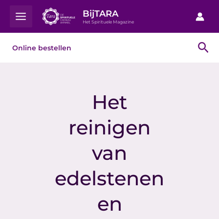
Ga
Main
BijTARA
naar
Het Spirituele Magazine
Menu
de
inhoud
Zo
Online bestellen
Het
reinigen
van
edelstenen
en