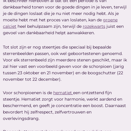
Ik beschreef hierboven al dat dit een periode is van
dankbaarheid tonen voor de goede dingen in je leven, terwijl
je de dingen loslaat die je nu niet meer nodig hebt. Als je
moeite hebt met het proces van loslaten, kan de
groene
calciet
heel behulpzaam zijn, terwijl de
rozekwarts
juist een
gevoel van dankbaarheid helpt aanwakkeren.
Tot slot zijn er nog steentjes die speciaal bij bepaalde
sterrenbeelden passen, ook wel geboortestenen genoemd.
Voor elk sterrenbeeld zijn meerdere stenen geschikt, maar ik
zal hier vast een voorbeeld geven voor de schorpioen (jarig
tussen 23 oktober en 21 november) en de boogschutter (22
november tot 22 december).
Voor schorpioenen is de
hematiet
een ontzettend fijn
steentje. Hematiet zorgt voor harmonie, werkt aardend en
beschermend, en geeft je concentratie een boost. Daarnaast
bevordert hij zelfrespect, zelfvertrouwen en
overlevingsdrang.