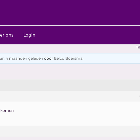
er ons
Login
T
jaar, 4 maanden geleden
door
Eelco Boersma
.
t komen