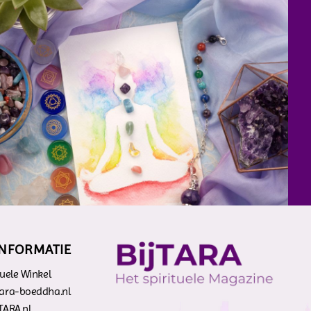
INFORMATIE
tuele Winkel
tara-boeddha.nl
TARA.nl