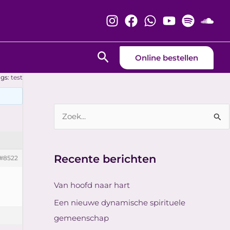
Zoeken
Online bestellen
ags:
test
Z
o
e
Recente berichten
#8522
k
n
Van hoofd naar hart
a
Een nieuwe dynamische spirituele
a
gemeenschap
r