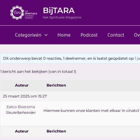
Ga
Bericht
BijTARA
naar
navigatie
de
Het Spirituele Magazine
inhoud
Categorieën
Home
Podcast
Contact
Ov
Dit onderwerp bevat 0 reacties, 1 deelnemer, en is laatst geüpdatet op
1 
1 bericht aan het bekijken (van in totaal 1)
Auteur
Berichten
25 maart 2025 om 15:27
Eelco Boersma
Hiermee kunnen onze klanten met elkaar in cinatc
Sleutelbeheerder
Auteur
Berichten