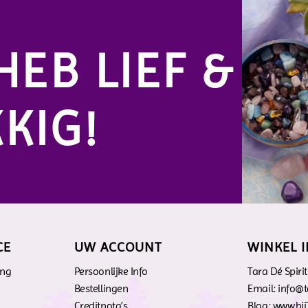
HEB LIEF &
KIG!
CE
UW ACCOUNT
WINKEL 
ing
Persoonlijke Info
Tara Dé Spiri
n
Bestellingen
Email: info@
Creditnota’s
Blog: www.bij